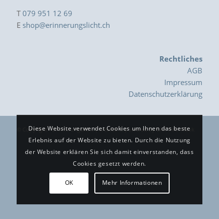
T
079 951 12 69
E
shop@erinnerungslicht.ch
Rechtliches
AGB
Impressum
Datenschutzerklärung
Diese Website verwendet Cookies um Ihnen das beste
© Copyright - Erinnerungslicht | created & powered by
BAR Informatik
Erlebnis auf der Website zu bieten. Durch die Nutzung
der Website erklären Sie sich damit einverstanden, dass
Cookies gesetzt werden.
OK
Mehr Informationen