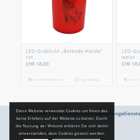
LED-Grablicht „Betende Hände“
LED-Gra
rot
weiss
CHF
18,00
CHF
18,
In den Warenkorb
Zeige Details
In den
Diese Website verwendet Cookies um Ihnen das
ANDENMATTEN & LAMBRIGGER Bestattungsdienst
beste Erlebnis auf der Website zu bieten. Durch
Lukas Lambrigger
die Nutzung der Website erklären Sie sich damit
einverstanden, dass Cookies gesetzt werden.
T
079 951 12 69