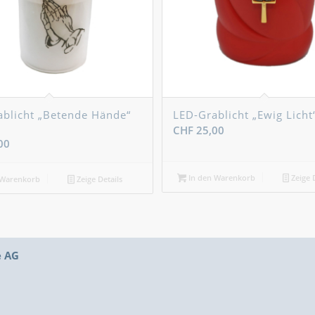
blicht „Betende Hände“
LED-Grablicht „Ewig Licht“
CHF
25,00
00
In den Warenkorb
Zeige D
 Warenkorb
Zeige Details
e AG