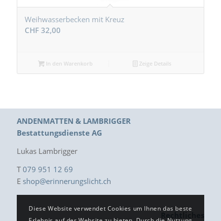
Weihwasserbecken mit Kreuz
CHF
32,00
In den Warenkorb
Zeige Details
ANDENMATTEN & LAMBRIGGER
Bestattungsdienste AG
Lukas Lambrigger
T
079 951 12 69
E
shop@erinnerungslicht.ch
Diese Website verwendet Cookies um Ihnen das beste
Rechtliches
Erlebnis auf der Website zu bieten. Durch die Nutzung