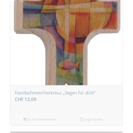
Handschmeichlerkreuz „Segen für dich“
CHF
12,00
In den Warenkorb
Zeige Details