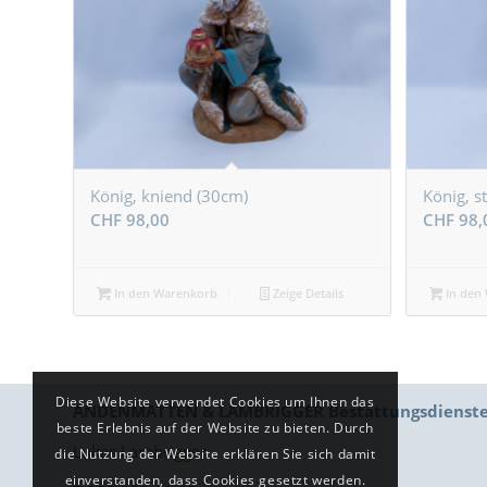
König, kniend (30cm)
König, s
CHF
98,00
CHF
98,
In den Warenkorb
Zeige Details
In den
Diese Website verwendet Cookies um Ihnen das
ANDENMATTEN & LAMBRIGGER Bestattungsdienst
beste Erlebnis auf der Website zu bieten. Durch
Lukas Lambrigger
die Nutzung der Website erklären Sie sich damit
einverstanden, dass Cookies gesetzt werden.