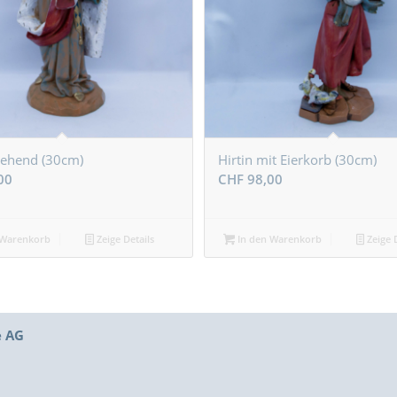
tehend (30cm)
Hirtin mit Eierkorb (30cm)
00
CHF
98,00
 Warenkorb
Zeige Details
In den Warenkorb
Zeige D
e AG