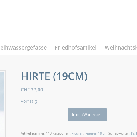
eihwassergefässe
Friedhofsartikel
Weihnachts
HIRTE (19CM)
CHF
37,00
Vorrätig
In den Warenkorb
Artikelnummer:
113
Kategorien:
Figuren
,
Figuren 19 cm
Schlagwörter:
19
,