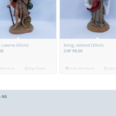
t Laterne (30cm)
König, stehend (30cm)
00
CHF
98,00
 Warenkorb
Zeige Details
In den Warenkorb
Zeige D
e AG