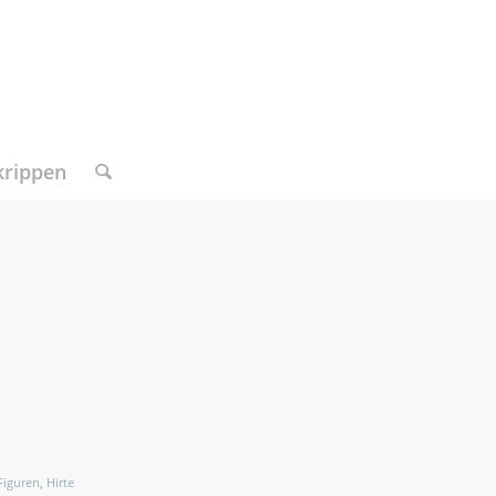
krippen
Figuren
,
Hirte