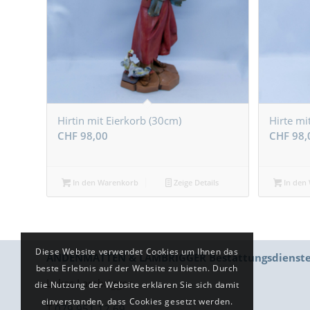
Hirtin mit Eierkorb (30cm)
Hirte mi
CHF
98,00
CHF
98,
In den Warenkorb
Zeige Details
In den
Diese Website verwendet Cookies um Ihnen das
ANDENMATTEN & LAMBRIGGER Bestattungsdienst
beste Erlebnis auf der Website zu bieten. Durch
Lukas Lambrigger
die Nutzung der Website erklären Sie sich damit
einverstanden, dass Cookies gesetzt werden.
T
079 951 12 69