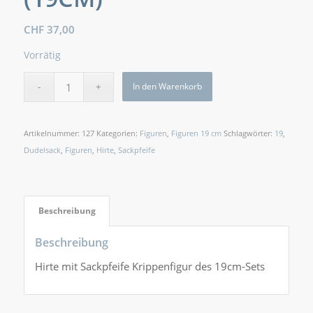
CHF
37,00
Vorrätig
In den Warenkorb
Artikelnummer:
127
Kategorien:
Figuren
,
Figuren 19 cm
Schlagwörter:
19
,
Dudelsack
,
Figuren
,
Hirte
,
Sackpfeife
Beschreibung
Beschreibung
Hirte mit Sackpfeife Krippenfigur des 19cm-Sets