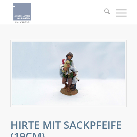
HIRTE MIT SACKPFEIFE
(19CM)