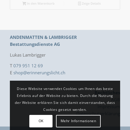
In den Warenkorb
Zeige Details
ANDENMATTEN & LAMBRIGGER
Bestattungsdienste AG
Lukas Lambrigger
T
079 951 12 69
E
shop@erinnerungslicht.ch
Diese Website verwendet Cookies um Ihnen das beste
Rechtliches
Erlebnis auf der Website zu bieten. Durch die Nutzung
AGB
der Website erklären Sie sich damit einverstanden, dass
Impressum
Cookies gesetzt werden.
Datenschutzerklärung
OK
Mehr Informationen