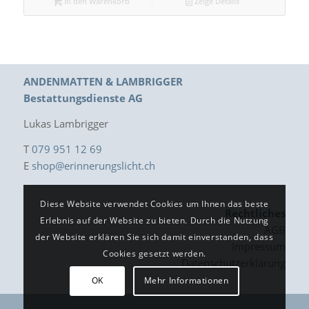
In den Warenkorb
Zeige Details
ANDENMATTEN & LAMBRIGGER
Bestattungsdienste AG
Lukas Lambrigger
T
079 951 12 69
E
shop@erinnerungslicht.ch
Diese Website verwendet Cookies um Ihnen das beste
Rechtliches
Erlebnis auf der Website zu bieten. Durch die Nutzung
AGB
der Website erklären Sie sich damit einverstanden, dass
Impressum
Cookies gesetzt werden.
Datenschutzerklärung
OK
Mehr Informationen