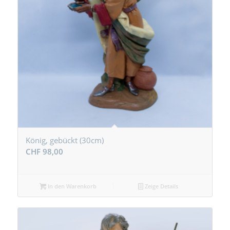
König, gebückt (30cm)
CHF
98,00
In den Warenkorb
Zeige Details