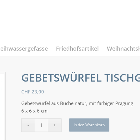
eihwassergefässe
Friedhofsartikel
Weihnachts
GEBETSWÜRFEL TISCH
CHF
23,00
Gebetswürfel aus Buche natur, mit farbiger Prägung
6 x 6 x 6 cm
In den Warenkorb