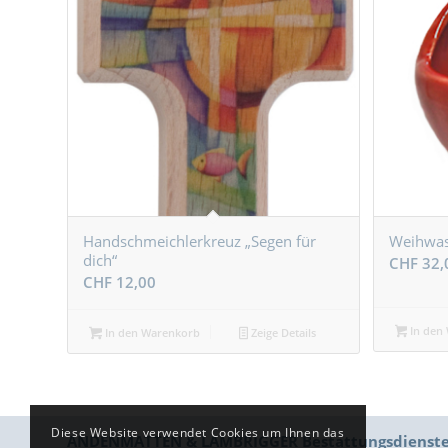
Handschmeichlerkreuz „Segen für
Weihwas
dich“
CHF
32,
CHF
12,00
In den
In den Warenkorb
Zeige Details
Diese Website verwendet Cookies um Ihnen das
ANDENMATTEN & LAMBRIGGER Bestattungsdienst