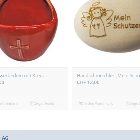
serbecken mit Kreuz
Handschmeichler „Mein Schu
00
CHF
12,00
 Warenkorb
Zeige Details
In den Warenkorb
Zeige D
e AG