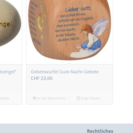
tzengel“
Gebetswürfel Gute-Nacht-Gebete
CHF
23,00
etails
In den Warenkorb
Zeige Details
Rechtliches