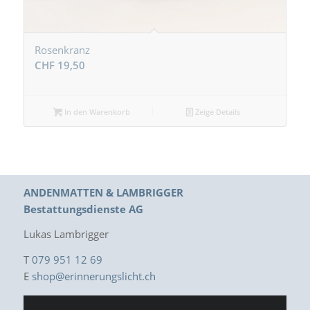
Rosenkranz
CHF
19,50
In den Warenkorb
Zeige Details
ANDENMATTEN & LAMBRIGGER
Bestattungsdienste AG
Lukas Lambrigger
T
079 951 12 69
E
shop@erinnerungslicht.ch