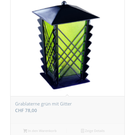
Grablaterne grün mit Gitter
CHF
78,00
In den Warenkorb
Zeige Details