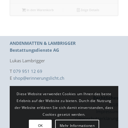
In den Warenkorb
Zeige Details
ANDENMATTEN & LAMBRIGGER
Bestattungsdienste AG
Lukas Lambrigger
T
079 951 12 69
E
shop@erinnerungslicht.ch
Diese Website verwendet Cookies um Ihnen das beste
Rechtliches
Erlebnis auf der Website zu bieten. Durch die Nutzung
AGB
der Website erklären Sie sich damit einverstanden, dass
Impressum
Cookies gesetzt werden.
Datenschutzerklärung
OK
Mehr Informationen