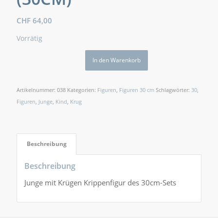
CHF
64,00
Vorrätig
In den Warenkorb
Artikelnummer:
038
Kategorien:
Figuren
,
Figuren 30 cm
Schlagwörter:
30
,
Figuren
,
Junge
,
Kind
,
Krug
Beschreibung
Beschreibung
Junge mit Krügen Krippenfigur des 30cm-Sets